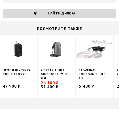
НАЙТИ ДИЛЕРА
ПОCМОТРИТЕ ТАКЖЕ
ЧЕМОДАН–СУМКА
РЮКЗАК THULE
БАГАЖНАЯ
РЮКЗА
THULE CROSSO
GUIDEPOST 75 Л.,
КОНСОЛЬ THULE
PARAM
Ж�
CH
26 180 ₽
47 900 ₽
5 400 ₽
20 4
37 400 ₽