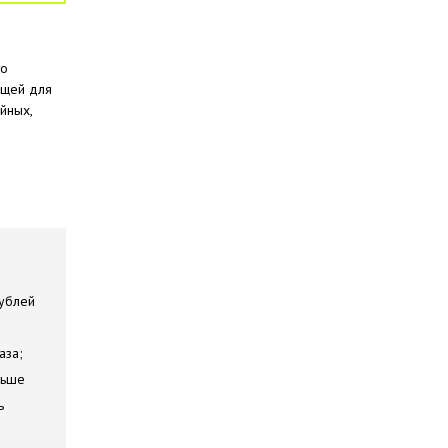
то
ещей для
йных,
рублей
аза;
ньше
ь