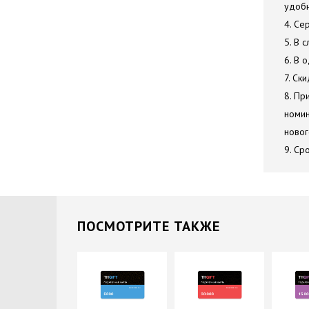
удобн
4. Се
5. В 
6. В 
7. Ск
8. Пр
номин
новог
9. Ср
ПОCМОТРИТЕ ТАКЖЕ