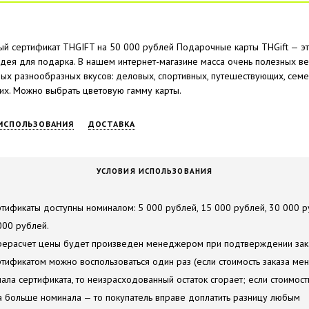
й сертификат THGIFT на 50 000 рублей Подарочные карты THGift — э
идея для подарка. В нашем интернет-магазине масса очень полезных в
ых разнообразных вкусов: деловых, спортивных, путешествующих, семе
х. Можно выбрать цветовую гамму карты.
ИСПОЛЬЗОВАНИЯ
ДОСТАВКА
УСЛОВИЯ ИСПОЛЬЗОВАНИЯ
ртификаты доступны номиналом: 5 000 рублей, 15 000 рублей, 30 000 
000 рублей.
рерасчет цены будет произведен менеджером при подтверждении зак
ртификатом можно воспользоваться один раз (если стоимость заказа ме
ала сертификата, то неизрасходованный остаток сгорает; если стоимост
а больше номинала — то покупатель вправе доплатить разницу любым