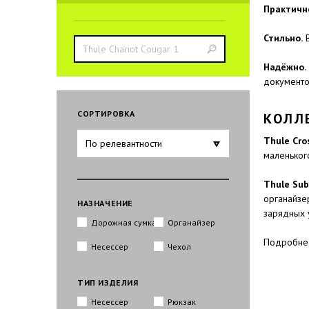
Практичн
Стильно.
В
Надёжно.
документо
CОРТИРОВКА
КОЛЛ
Thule Cro
По релевантности
маленьког
Thule Sub
органайзе
НАЗНАЧЕНИЕ
зарядных 
Дорожная сумка
Органайзер
Подробнее
Несессер
Чехол
ТИП ИЗДЕЛИЯ
Несессер
Рюкзак