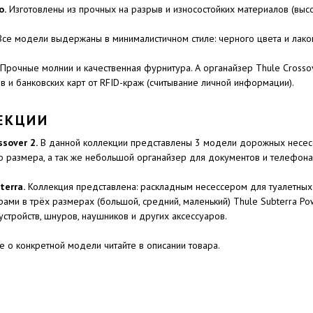
о.
Изготовлены из прочных на разрыв и износостойких материалов (высо
се модели выдержаны в минималистичном стиле: черного цвета и лако
Прочные молнии и качественная фурнитура. А органайзер Thule Crossov
в и банковских карт от RFID-краж (считывание личной информации).
ЕКЦИИ
ssover 2.
В данной коллекции представлены 3 модели дорожных несесс
о размера, а так же небольшой органайзер для документов и телефона 
terra.
Коллекция представлена: раскладным несессером для туалетных п
рами в трёх размерах (большой, средний, маленький) Thule Subterra Po
устройств, шнуров, наушников и других аксессуаров.
 о конкретной модели читайте в описании товара.