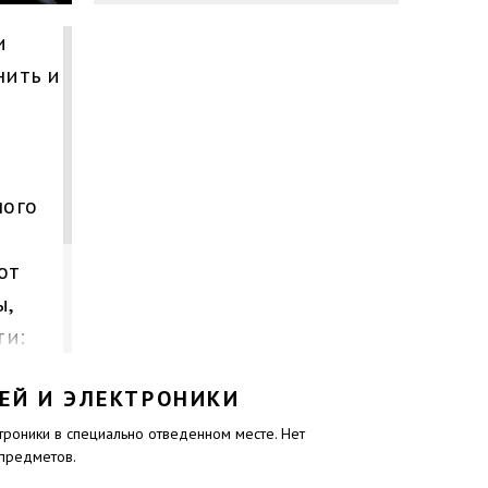
и
нить и
ного
от
ы,
ти:
ентов,
ЕЙ И ЭЛЕКТРОНИКИ
олько
, но и
троники в специально отведенном месте. Нет
 предметов.