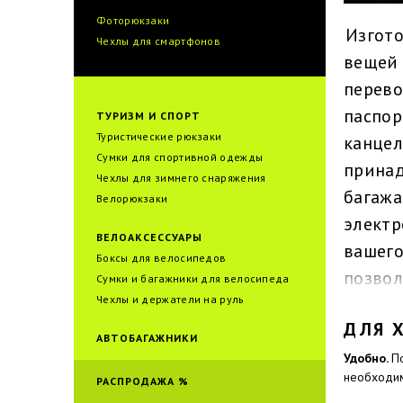
Фоторюкзаки
Изгото
Чехлы для смартфонов
вещей 
перево
паспор
ТУРИЗМ И СПОРТ
Туристические рюкзаки
канцел
Сумки для спортивной одежды
принад
Чехлы для зимнего снаряжения
багажа
Велорюкзаки
электр
ВЕЛОАКСЕССУАРЫ
вашего
Боксы для велосипедов
позвол
Сумки и багажники для велоcипеда
Чехлы и держатели на руль
шампун
ДЛЯ 
с карм
АВТОБАГАЖНИКИ
для уд
Удобно.
П
необходим
РАСПРОДАЖА %
защити