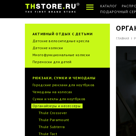
КАТАЛОГ
РАСПР
ПОДАРОЧНЫЙ СЕ
ОРГА
АКТИВНЫЙ ОТДЫХ С ДЕТЬМИ
ГЛАВНАЯ
Р
Детские велосипедные кресла
Детские коляски
Многофункциональные коляски
Переноски для детей
РЮКЗАКИ, СУМКИ И ЧЕМОДАНЫ
Городские рюкзаки для ноутбуков
Чемоданы на колесах
Сумки и чехлы для ноутбуков
Органайзеры и несессеры
Thule Crossover
Thule Paramount
Thule Subterra
Thule Tact