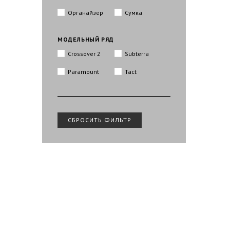
Органайзер
Сумка
МОДЕЛЬНЫЙ РЯД
Crossover 2
Subterra
Paramount
Tact