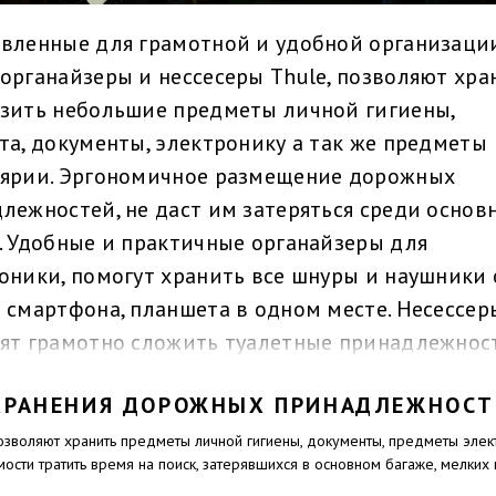
вленные для грамотной и удобной организаци
органайзеры и нессесеры Thule, позволяют хра
зить небольшие предметы личной гигиены,
та, документы, электронику а так же предметы
ярии. Эргономичное размещение дорожных
лежностей, не даст им затеряться среди основ
. Удобные и практичные органайзеры для
оники, помогут хранить все шнуры и наушники 
 смартфона, планшета в одном месте. Несессер
ят грамотно сложить туалетные принадлежнос
и, зубные щетки и т.д., а органайзер для докум
ХРАНЕНИЯ ДОРОЖНЫХ ПРИНАДЛЕЖНОСТ
аном блокирующим сигнал RFID, подойдёт не т
обной перевозки документов и банковских карт
озволяют хранить предметы личной гигиены, документы, предметы элек
ости тратить время на поиск, затерявшихся в основном багаже, мелких
т вашу личную информацию от RFID-краж.