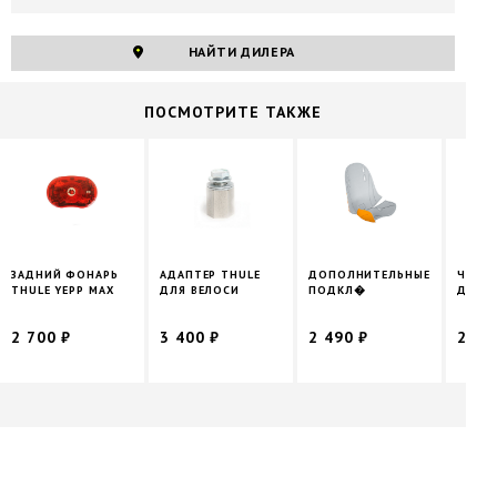
НАЙТИ ДИЛЕРА
ПОCМОТРИТЕ ТАКЖЕ
ЗАДНИЙ ФОНАРЬ
АДАПТЕР THULE
ДОПОЛНИТЕЛЬНЫЕ
ЧЕХО
THULE YEPP MAX
ДЛЯ ВЕЛОСИ
ПОДКЛ�
ДЛЯ T
2 700 ₽
3 400 ₽
2 490 ₽
2 40