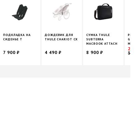
ПОДКЛАДКА НА
ДОЖДЕВИК ДЛЯ
СУМКА THULE
РЮКЗА
СИДЕНЬЕ T
THULE CHARIOT CX
SUBTERRA
GUIDE
MACBOOK ATTACH
М�
24 6
7 900 ₽
4 490 ₽
8 900 ₽
35 2