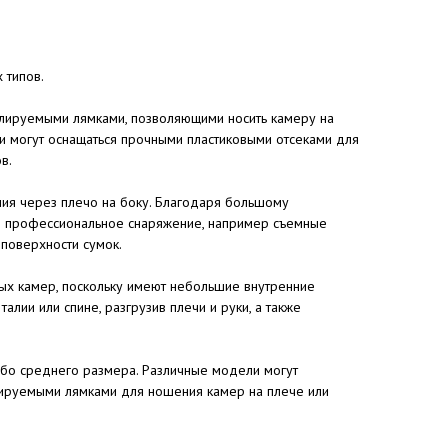
 типов.
улируемыми лямками, позволяющими носить камеру на
ни могут оснащаться прочными пластиковыми отсеками для
в.
ия через плечо на боку. Благодаря большому
е профессиональное снаряжение, например съемные
 поверхности сумок.
ых камер, поскольку имеют небольшие внутренние
лии или спине, разгрузив плечи и руки, а также
ибо среднего размера. Различные модели могут
лируемыми лямками для ношения камер на плече или