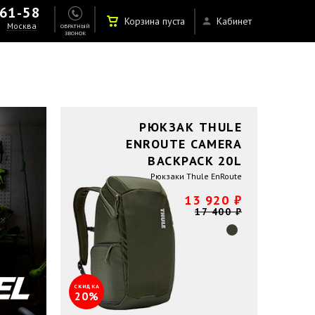
-61-58
Корзина пуста
Кабинет
Москва
ОБРАТНЫЙ
ЗВОНОК
РЮКЗАК THULE
ENROUTE CAMERA
BACKPACK 20L
Рюкзаки Thule EnRoute
13 920 ₽
17 400 ₽
СКИДКА
20%