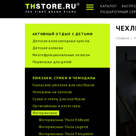
КАТАЛОГ
РАСПР
ПОДАРОЧНЫЙ СЕ
ЧЕХЛ
АКТИВНЫЙ ОТДЫХ С ДЕТЬМИ
ГЛАВНАЯ
Р
Детские велосипедные кресла
Детские коляски
Многофункциональные коляски
Переноски для детей
РЮКЗАКИ, СУМКИ И ЧЕМОДАНЫ
Городские рюкзаки для ноутбуков
Чемоданы на колесах
Сумки и чехлы для ноутбуков
Органайзеры и несессеры
Фоторюкзаки
Фоторюкзаки Thule EnRoute
Фоторюкзаки Thule Legend
Фоторюкзаки Thule Perspektiv