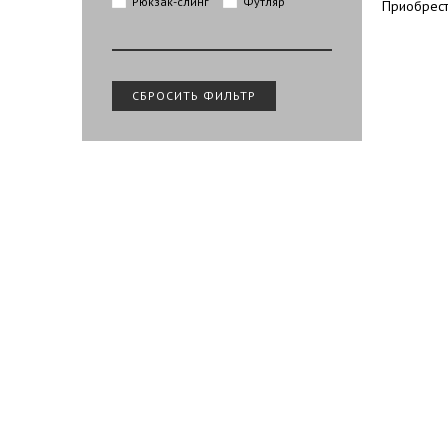
Рюкзак-слинг
Футляр
Приобрест