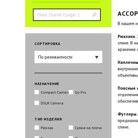
АССО
В нашем и
Рюкзаки.
Э
спине. В 
CОРТИРОВКА
хранения 
По релевантности
Наплечны
внутренне
объективы
НАЗНАЧЕНИЕ
Поясные 
Compact Camera
Go-Pro
отделения.
обеспечив
DSLR Camera
Футляры
.
ТИП ИЗДЕЛИЯ
предназна
спине.
Рюкзак
Сумка на плечо