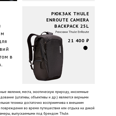
РЮКЗАК THULE
ENROUTE CAMERA
я
BACKPACK 25L
Рюкзаки Thule EnRoute
ом
21 400 ₽
для
твий
том в
.
ные явления, места, экзотическую природу, иноземные
дование (штативы, объективы и др.) являются верными
тельная техника достаточно восприимчива к внешним
ее повреждения во время путешествия или отдыха на дикой
 камеры, выпускаемыми под брендом Thule.