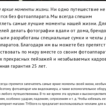
 яркие моменты жизни.
Ни одно путешествие не
тся без фотоаппарата. Мы всегда спешим
тлеть самые лучшие моменты нашей жизни. Дл
лей делать фотографии вдали от дома, бренд
были разработаны специальные
сумки и чехлы 
ппаратов
. Благодаря им вы можете без препятс
ствовать по миру вместе со своим фотоаппара
х прекрасных пейзажей и незабываемых кадров
ная гарантия 25 лет.
сегда стремится запечатлеть самые яркие моменты своей жизни, необыч
 Поэтому фотоаппарат или видеокамера, а также вспомогательное обору
и любого путешественника. В то же время эта хрупкая и высокочувстви
иям, особенно ударам, падениям, сотрясениям и т. д. Чтобы избежать 
интернет-магазин THStore.ru предлагает воспользоваться чехлами для