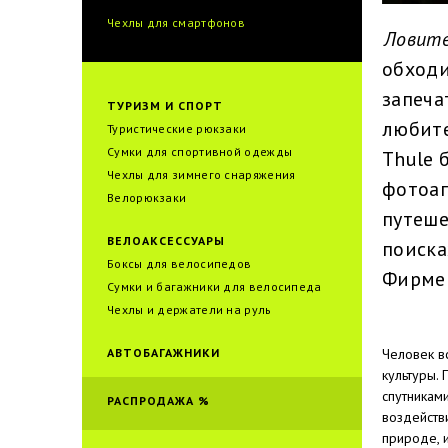
Чехлы для смартфонов
Ловите
обходи
запеча
ТУРИЗМ И СПОРТ
любите
Туристические рюкзаки
Сумки для спортивной одежды
Thule 
Чехлы для зимнего снаряжения
фотоа
Велорюкзаки
путеше
ВЕЛОАКСЕССУАРЫ
поиска
Боксы для велосипедов
Фирмен
Сумки и багажники для велоcипеда
Чехлы и держатели на руль
АВТОБАГАЖНИКИ
Человек в
культуры.
спутникам
РАСПРОДАЖА %
воздейств
природе, 