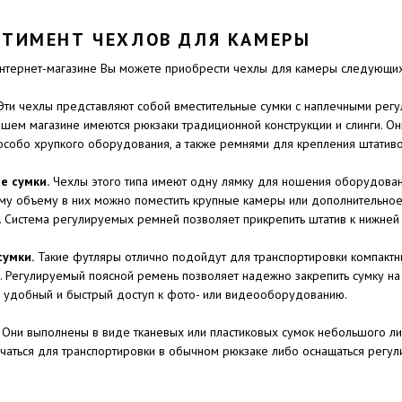
РТИМЕНТ ЧЕХЛОВ ДЛЯ КАМЕРЫ
нтернет-магазине Вы можете приобрести чехлы для камеры следующих
ти чехлы представляют собой вместительные сумки с наплечными рег
нашем магазине имеются рюкзаки традиционной конструкции и слинги. О
особо хрупкого оборудования, а также ремнями для крепления штативо
е сумки.
Чехлы этого типа имеют одну лямку для ношения оборудован
му объему в них можно поместить крупные камеры или дополнительно
. Система регулируемых ремней позволяет прикрепить штатив к нижней
сумки.
Такие футляры отлично подойдут для транспортировки компактн
 Регулируемый поясной ремень позволяет надежно закрепить сумку на та
 удобный и быстрый доступ к фото- или видеооборудованию.
Они выполнены в виде тканевых или пластиковых сумок небольшого л
чаться для транспортировки в обычном рюкзаке либо оснащаться регу