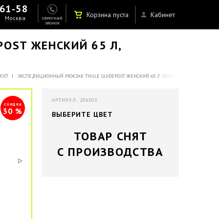
-61-58
Корзина пуста
Кабинет
Москва
ОБРАТНЫЙ
ЗВОНОК
OST ЖЕНСКИЙ 65 Л,
OST
ЭКСПЕДИЦИОННЫЙ РЮКЗАК THULE GUIDEPOST ЖЕНСКИЙ 65 Л, ФИОЛЕТОВЫЙ
АРТИКУЛ: 206503
СКИДКА
30 %
ВЫБЕРИТЕ ЦВЕТ
ТОВАР СНЯТ
С ПРОИЗВОДСТВА