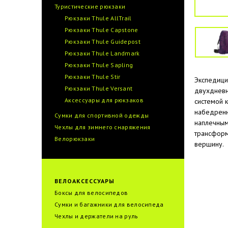
Туристические рюкзаки
Рюкзаки Thule AllTrail
Рюкзаки Thule Capstone
Рюкзаки Thule Guidepost
Рюкзаки Thule Landmark
Рюкзаки Thule Sapling
Рюкзаки Thule Stir
Экспедици
Рюкзаки Thule Versant
двухдневн
Аксессуары для рюкзаков
системой 
набедренн
Сумки для спортивной одежды
наплечным
Чехлы для зимнего снаряжения
трансформ
Велорюкзаки
вершину.
ВЕЛОАКСЕССУАРЫ
Боксы для велосипедов
Сумки и багажники для велоcипеда
Чехлы и держатели на руль