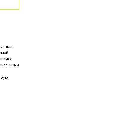
зак для
аемой
ющимся
ециальными
юбую