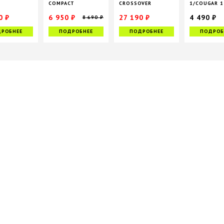
COMPACT
CROSSOVER
1/COUGAR 1
ROLLING, 45 Л
0 ₽
6 950 ₽
27 190 ₽
4 490 ₽
8 690 ₽
35 200 ₽
33 990 ₽
РОБНЕЕ
ПОДРОБНЕЕ
ПОДРОБНЕЕ
ПОДРОБ