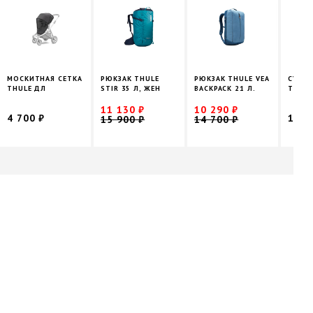
МОСКИТНАЯ СЕТКА
РЮКЗАК THULE
РЮКЗАК THULE VEA
СУМКА
THULE ДЛ
STIR 35 Л, ЖЕН
BACKPACK 21 Л.
THULE
11 130 ₽
10 290 ₽
4 700 ₽
12 5
15 900 ₽
14 700 ₽