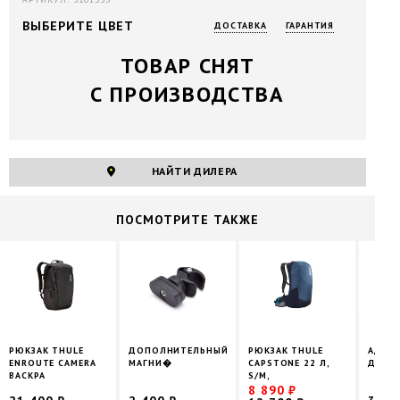
ВЫБЕРИТЕ ЦВЕТ
ДОСТАВКА
ГАРАНТИЯ
ТОВАР СНЯТ
С ПРОИЗВОДСТВА
НАЙТИ ДИЛЕРА
ПОCМОТРИТЕ ТАКЖЕ
РЮКЗАК THULE
ДОПОЛНИТЕЛЬНЫЙ
РЮКЗАК THULE
АДАПТ
ENROUTE CAMERA
МАГНИ�
CAPSTONE 22 Л,
ДЛЯ В
BACKPA
S/M,
8 890 ₽