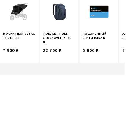
МОСКИТНАЯ СЕТКА
РЮКЗАК THULE
ПОДАРОЧНЫЙ
АДАПТ
THULE ДЛ
CROSSOVER 2, 20
СЕРТИФИКА�
ДЛЯ В
Л.
7 900 ₽
22 700 ₽
5 000 ₽
3 40