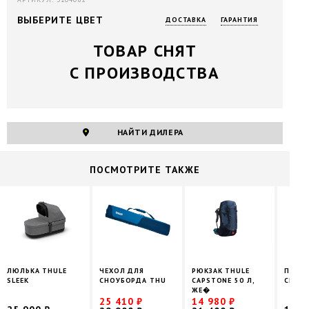
ВЫБЕРИТЕ ЦВЕТ
ДОСТАВКА
ГАРАНТИЯ
ТОВАР СНЯТ
С ПРОИЗВОДСТВА
НАЙТИ ДИЛЕРА
ПОCМОТРИТЕ ТАКЖЕ
ЛЮЛЬКА THULE
ЧЕХОЛ ДЛЯ
РЮКЗАК THULE
ПОДА
SLEEK
СНОУБОРДА THU
CAPSTONE 50 Л,
СЕРТ
ЖЕ�
25 410 ₽
14 980 ₽