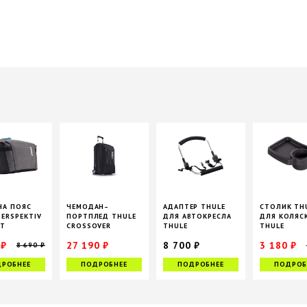
НА ПОЯС
ЧЕМОДАН–
АДАПТЕР THULE
СТОЛИК TH
PERSPEKTIV
ПОРТПЛЕД THULE
ДЛЯ АВТОКРЕСЛА
ДЛЯ КОЛЯС
CT
CROSSOVER
THULE
THULE
ROLLING, 45 Л
GLIDE/URBAN GLIDE
URBAN/URB
 ₽
27 190 ₽
8 700 ₽
3 180 ₽
8 690 ₽
GLIDE
33 990 ₽
РОБНЕЕ
ПОДРОБНЕЕ
ПОДРОБНЕЕ
ПОДРОБ