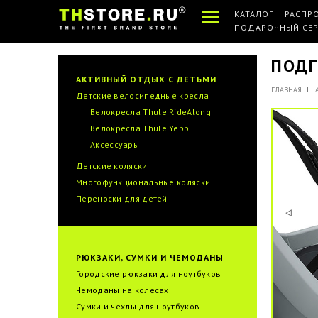
КАТАЛОГ
РАСПР
ПОДАРОЧНЫЙ СЕ
ПОДГ
АКТИВНЫЙ ОТДЫХ С ДЕТЬМИ
ГЛАВНАЯ
Детские велосипедные кресла
Велокресла Thule RideAlong
Велокресла Thule Yepp
Аксессуары
Детские коляски
Многофункциональные коляски
Переноски для детей
РЮКЗАКИ, СУМКИ И ЧЕМОДАНЫ
Городские рюкзаки для ноутбуков
Чемоданы на колесах
Сумки и чехлы для ноутбуков