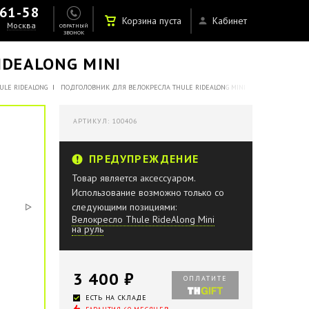
-61-58
Корзина пуста
Кабинет
Москва
ОБРАТНЫЙ
ЗВОНОК
DEALONG MINI
ULE RIDEALONG
ПОДГОЛОВНИК ДЛЯ ВЕЛОКРЕСЛА THULE RIDEALONG MINI
АРТИКУЛ: 100406
ПРЕДУПРЕЖДЕНИЕ
Товар является аксессуаром.
Использование возможно только со
следующими позициями:
Велокресло Thule RideAlong Mini
на руль
3 400 ₽
ОПЛАТИТЕ
ЕСТЬ НА СКЛАДЕ