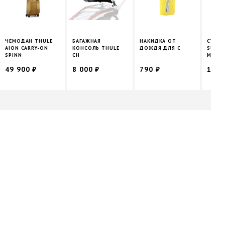
ЧЕМОДАН THULE
БАГАЖНАЯ
НАКИДКА ОТ
СУМКА
AION CARRY-ON
КОНСОЛЬ THULE
ДОЖДЯ ДЛЯ С
SUBTE
SPINN
CH
MACBO
49 900 ₽
8 000 ₽
790 ₽
10 9