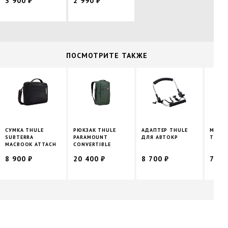
3 900 ₽
2 990 ₽
ПОCМОТРИТЕ ТАКЖЕ
СУМКА THULE
РЮКЗАК THULE
АДАПТЕР THULE
МОСКИ
SUBTERRA
PARAMOUNT
ДЛЯ АВТОКР
THULE
MACBOOK ATTACH
CONVERTIBLE
8 900 ₽
20 400 ₽
8 700 ₽
7 90