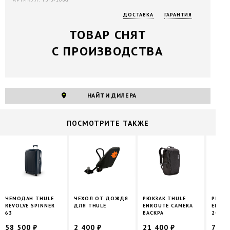
ДОСТАВКА
ГАРАНТИЯ
ТОВАР СНЯТ
С ПРОИЗВОДСТВА
НАЙТИ ДИЛЕРА
ПОCМОТРИТЕ ТАКЖЕ
ЧЕМОДАН THULE
ЧЕХОЛ ОТ ДОЖДЯ
РЮКЗАК THULE
РЮКЗА
REVOLVE SPINNER
ДЛЯ THULE
ENROUTE CAMERA
ENROU
63
BACKPA
20L
58 500 ₽
2 400 ₽
21 400 ₽
7 99