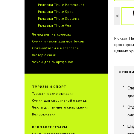
Рюкзаки Thule Paramount
Рюкзаки Thule Spira
Рюкзаки Thule Subterra
Рюкзаки Thule Vea
Чемоданы на колесах
Рюкзак Th
Сумки и чехлы для ноутбуков
просторны
Органайзеры и несессеры
ценных хр
Фоторюкзаки
Чехлы для смартфонов
ФУНКЦ
ТУРИЗМ И СПОРТ
Спе
Туристические рюкзаки
диа
Сумки для спортивной одежды
Отд
Чехлы для зимнего снаряжения
Велорюкзаки
очк
Шир
ВЕЛОАКСЕССУАРЫ
Боксы для велосипедов