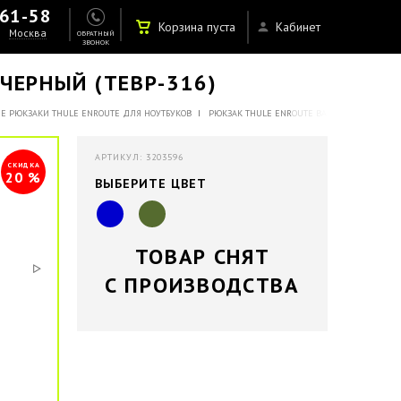
-61-58
Корзина пуста
Кабинет
Москва
ОБРАТНЫЙ
ЗВОНОК
 ЧЕРНЫЙ (TEBP-316)
Е РЮКЗАКИ THULE ENROUTE ДЛЯ НОУТБУКОВ
РЮКЗАК THULE ENROUTE BACKPACK 23 Л., ЧЕР
АРТИКУЛ: 3203596
СКИДКА
20 %
ВЫБЕРИТЕ ЦВЕТ
ТОВАР СНЯТ
С ПРОИЗВОДСТВА