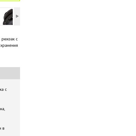
 рюкзак с
 хранения
ка с
на,
и в