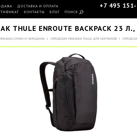
+7 495 151
ОДАЖА
ДОСТАВКА И ОПЛАТА
РТИФИКАТ
КОНТАКТЫ
БЛОГ
ПОИСК
АК THULE ENROUTE BACKPACK 23 Л.,
РЮКЗАКИ, СУМКИ И ЧЕМОДАНЫ
ГОРОДСКИЕ РЮКЗАКИ THULE ДЛЯ НОУТБУКОВ
ГОРОДСКИ