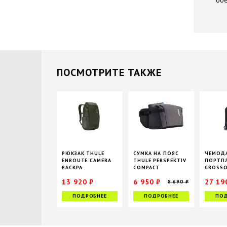
обе
ПОCМОТРИТЕ ТАКЖЕ
РЮКЗАК THULE
СУМКА НА ПОЯС
ЧЕМОД
ENROUTE CAMERA
THULE PERSPEKTIV
ПОРТПЛ
BACKPA
COMPACT
CROSSO
ROLLING
13 920 ₽
6 950 ₽
27 19
8 690 ₽
17 400 ₽
ПОДРОБНЕЕ
ПОДРОБНЕЕ
ПОД