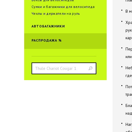
гла
Сумки и багажники для велоcипеда
В м
Чехлы и держатели на руль
Хра
АВТОБАГАЖНИКИ
рук
кар
РАСПРОДАЖА %
Пер
или
Неб
где
Пот
тра
Бла
над
Наг