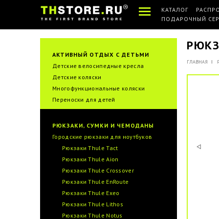
КАТАЛОГ
РАСПР
ПОДАРОЧНЫЙ СЕ
РЮКЗ
АКТИВНЫЙ ОТДЫХ С ДЕТЬМИ
ГЛАВНАЯ
Детские велосипедные кресла
Детские коляски
Многофункциональные коляски
Переноски для детей
РЮКЗАКИ, СУМКИ И ЧЕМОДАНЫ
Городские рюкзаки для ноутбуков
Рюкзаки Thule Tact
Рюкзаки Thule Aion
Рюкзаки Thule Crossover
Рюкзаки Thule EnRoute
Рюкзаки Thule Exeo
Рюкзаки Thule Lithos
Рюкзаки Thule Notus