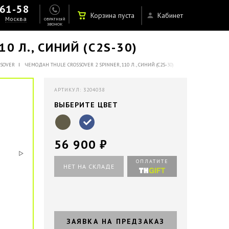
-61-58
Корзина пуста
Кабинет
Москва
ОБРАТНЫЙ
ЗВОНОК
0 Л., СИНИЙ (C2S-30)
SOVER
ЧЕМОДАН THULE CROSSOVER 2 SPINNER, 110 Л., СИНИЙ (C2S-30)
АРТИКУЛ: 3204038
ВЫБЕРИТЕ ЦВЕТ
56 900 ₽
ОПЛАТИТЕ
НЕТ НА СКЛАДЕ