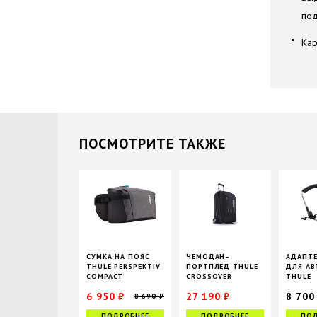
под
Кар
ПОCМОТРИТЕ ТАКЖЕ
СУМКА НА ПОЯС
ЧЕМОДАН–
АДАПТЕ
THULE PERSPEKTIV
ПОРТПЛЕД THULE
ДЛЯ АВ
COMPACT
CROSSOVER
THULE
ROLLING, 45 Л
GLIDE/
6 950 ₽
27 190 ₽
8 700
8 690 ₽
33 990 ₽
ПОДРОБНЕЕ
ПОДРОБНЕЕ
ПОД