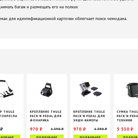
нимать багаж и размещать его на полках
ман для идентификационной карточки облегчает поиск чемодана.
Р THULE
КРЕПЛЕНИЕ THULE
КРЕПЛЕНИЕ THULE
СУМКА THU
ТОКРЕСЛА
PACK'N PEDAL ДЛЯ
PACK'N PEDAL ДЛЯ
PACK'N PED
ФОНАРИКА
ЭКШН-КАМЕРЫ
ТЕХНИКИ
URBAN GLIDE
 ₽
970 ₽
970 ₽
5 530 ₽
1 390 ₽
1 390 ₽
РОБНЕЕ
ПОДРОБНЕЕ
ПОДРОБНЕЕ
ПОДРОБ