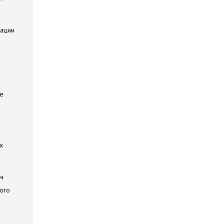
зации
ше
х
м
ого