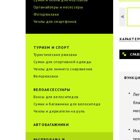
Органайзеры и несессеры
Фоторюкзаки
Чехлы для смартфонов
ХАРАКТЕ
ТУРИЗМ И СПОРТ
СРАВ
Туристические рюкзаки
Сумки для спортивной одежды
Чехлы для зимнего снаряжения
Велорюкзаки
ФУНКЦ
ВЕЛОАКСЕССУАРЫ
Лег
Боксы для велосипедов
бла
Сумки и багажники для велоcипеда
мес
Чехлы и держатели на руль
кот
АВТОБАГАЖНИКИ
Иск
тел
РАСПРОДАЖА %