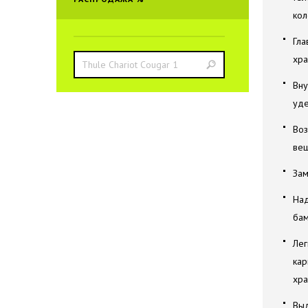
кол
Гла
хра
Вну
уд
Воз
ве
Зам
Над
бам
Лег
кар
хра
Выд