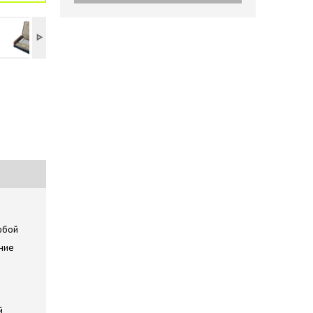
юбой
ние
й