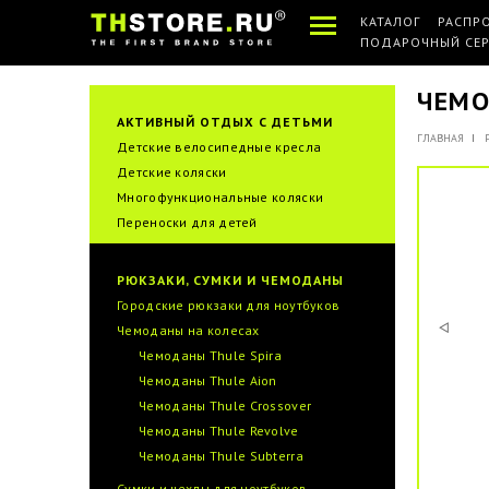
КАТАЛОГ
РАСПР
ПОДАРОЧНЫЙ СЕ
ЧЕМО
АКТИВНЫЙ ОТДЫХ С ДЕТЬМИ
ГЛАВНАЯ
Детские велосипедные кресла
Детские коляски
Многофункциональные коляски
Переноски для детей
РЮКЗАКИ, СУМКИ И ЧЕМОДАНЫ
Городские рюкзаки для ноутбуков
Чемоданы на колесах
Чемоданы Thule Spira
Чемоданы Thule Aion
Чемоданы Thule Crossover
Чемоданы Thule Revolve
Чемоданы Thule Subterra
Сумки и чехлы для ноутбуков