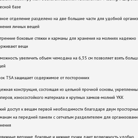
есной базе
вное отделение разделено на две большие части для удобной органи
нения личных вещей
тренние боковые стяжки и карманы для хранения на молниях надежно
ерживают вещи
можность увеличить объем чемодана на 6,35 см позволяет взять боль
щей
ок TSA защищает содержимое от посторонних
ежная конструкция, состоящая из цельной прочной основы, укрепленны
перов, износостойкого материала и крупных замков-молний YKK
кий доступ к вещам первой необходимости благодаря двум просторны
манам на передней панели с сетчатым разделителем для организованн
нения
вижные верхние, боковые и нижние ручки дают возможность удобно