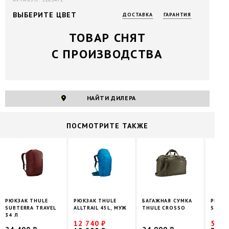
ВЫБЕРИТЕ ЦВЕТ
ДОСТАВКА
ГАРАНТИЯ
ТОВАР СНЯТ
С ПРОИЗВОДСТВА
НАЙТИ ДИЛЕРА
ПОCМОТРИТЕ ТАКЖЕ
РЮКЗАК THULE
РЮКЗАК THULE
БАГАЖНАЯ СУМКА
РЮКЗА
SUBTERRA TRAVEL
ALLTRAIL 45L, МУЖ
THULE CROSSO
STIR 1
34 Л
12 740 ₽
5 18