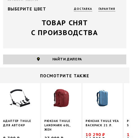
ВЫБЕРИТЕ ЦВЕТ
ДОСТАВКА
ГАРАНТИЯ
ТОВАР СНЯТ
С ПРОИЗВОДСТВА
НАЙТИ ДИЛЕРА
ПОCМОТРИТЕ ТАКЖЕ
АДАПТЕР THULE
РЮКЗАК THULE
РЮКЗАК THULE VEA
РЮКЗА
ДЛЯ АВТОКР
LANDMARK 60L,
BACKPACK 21 Л.
STIR 
ЖЕН
10 290 ₽
10 4