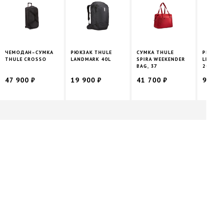
ЧЕМОДАН–СУМКА
РЮКЗАК THULE
СУМКА THULE
РЮКЗА
THULE CROSSO
LANDMARK 40L
SPIRA WEEKENDER
LITHO
BAG, 37
20L
47 900 ₽
19 900 ₽
41 700 ₽
9 10