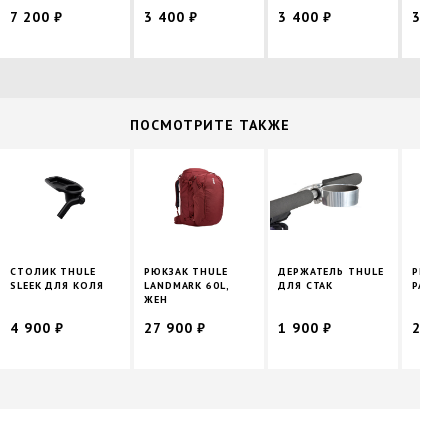
7 200 ₽
3 400 ₽
3 400 ₽
3 40
ПОCМОТРИТЕ ТАКЖЕ
СТОЛИК THULE
РЮКЗАК THULE
ДЕРЖАТЕЛЬ THULE
РЮКЗА
SLEEK ДЛЯ КОЛЯ
LANDMARK 60L,
ДЛЯ СТАК
PARAM
ЖЕН
4 900 ₽
27 900 ₽
1 900 ₽
20 4