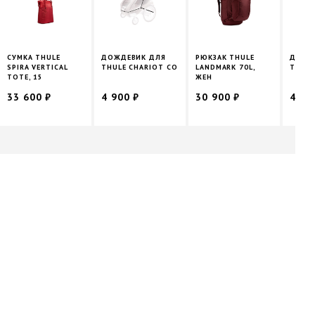
СУМКА THULE
ДОЖДЕВИК ДЛЯ
РЮКЗАК THULE
ДОЖД
SPIRA VERTICAL
THULE CHARIOT CO
LANDMARK 70L,
THULE
TOTE, 15
ЖЕН
33 600 ₽
4 900 ₽
30 900 ₽
4 90