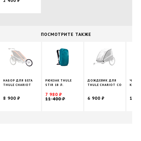
2 400 ₽
ПОCМОТРИТЕ ТАКЖЕ
НАБОР ДЛЯ БЕГА
РЮКЗАК THULE
ДОЖДЕВИК ДЛЯ
ЧЕХОЛ
THULE CHARIOT
STIR 18 Л.
THULE CHARIOT CO
КОЛЯС
7 980 ₽
8 900 ₽
6 900 ₽
12 9
11 400 ₽