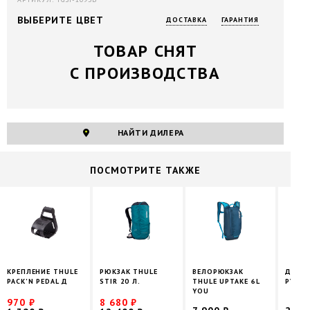
ВЫБЕРИТЕ ЦВЕТ
ДОСТАВКА
ГАРАНТИЯ
ТОВАР СНЯТ
С ПРОИЗВОДСТВА
НАЙТИ ДИЛЕРА
ПОCМОТРИТЕ ТАКЖЕ
КРЕПЛЕНИЕ THULE
РЮКЗАК THULE
ВЕЛОРЮКЗАК
ДЕРЖА
PACK'N PEDAL Д
STIR 20 Л.
THULE UPTAKE 6L
РУЛЬ 
YOU
970 ₽
8 680 ₽