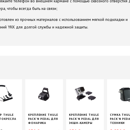
яжайте телефон во внешнем кармане с помощью сквозного отверстия 
ра, чтобы всегда быть на связи;
отовлен из прочных материалов с использованием мягкой подкладки и
ний YKK для долгой службы и надежной защиты.
Р THULE
КРЕПЛЕНИЕ THULE
КРЕПЛЕНИЕ THULE
СУМКА THU
ТОКРЕСЛА
PACK'N PEDAL ДЛЯ
PACK'N PEDAL ДЛЯ
PACK'N PED
ФОНАРИКА
ЭКШН-КАМЕРЫ
ТЕХНИКИ
URBAN GLIDE