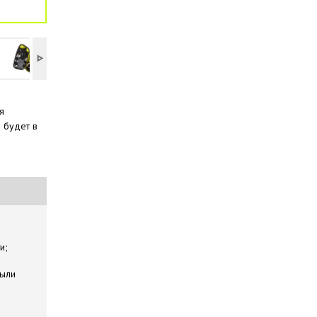
я
 будет в
и;
были