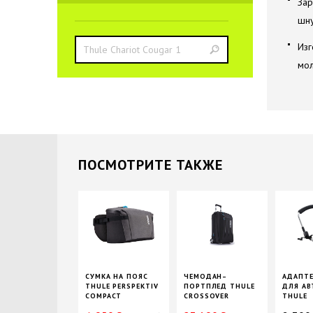
Зар
шну
Изг
мол
ПОCМОТРИТЕ ТАКЖЕ
СУМКА НА ПОЯС
ЧЕМОДАН–
АДАПТЕ
THULE PERSPEKTIV
ПОРТПЛЕД THULE
ДЛЯ АВ
COMPACT
CROSSOVER
THULE
ROLLING, 45 Л
GLIDE/