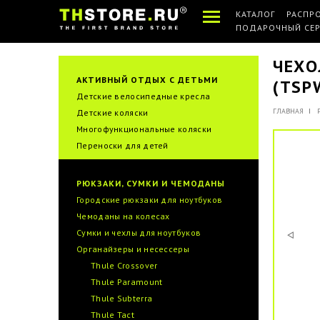
КАТАЛОГ
РАСПР
ПОДАРОЧНЫЙ СЕ
ЧЕХО
АКТИВНЫЙ ОТДЫХ С ДЕТЬМИ
(TSP
Детские велосипедные кресла
ГЛАВНАЯ
Детские коляски
Многофункциональные коляски
Переноски для детей
РЮКЗАКИ, СУМКИ И ЧЕМОДАНЫ
Городские рюкзаки для ноутбуков
Чемоданы на колесах
Сумки и чехлы для ноутбуков
Органайзеры и несессеры
Thule Crossover
Thule Paramount
Thule Subterra
Thule Tact