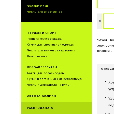
Фоторюкзаки
Чехлы для смартфонов
ТУРИЗМ И СПОРТ
Туристические рюкзаки
Чехол Thu
Сумки для спортивной одежды
электрони
Чехлы для зимнего снаряжения
целости и 
Велорюкзаки
ВЕЛОАКСЕССУАРЫ
ФУНКЦ
Боксы для велосипедов
Сумки и багажники для велоcипеда
Хра
Чехлы и держатели на руль
уст
АВТОБАГАЖНИКИ
Удо
под
РАСПРОДАЖА %