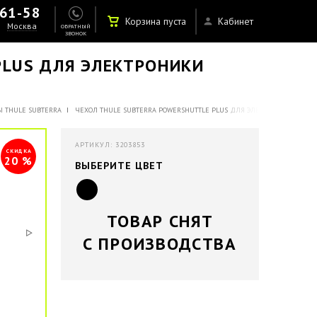
-61-58
Корзина пуста
Кабинет
Москва
ОБРАТНЫЙ
ЗВОНОК
PLUS ДЛЯ ЭЛЕКТРОНИКИ
Ы THULE SUBTERRA
ЧЕХОЛ THULE SUBTERRA POWERSHUTTLE PLUS ДЛЯ ЭЛЕКТРОНИКИ (TSPW-
АРТИКУЛ: 3203853
СКИДКА
20 %
ВЫБЕРИТЕ ЦВЕТ
ТОВАР СНЯТ
С ПРОИЗВОДСТВА