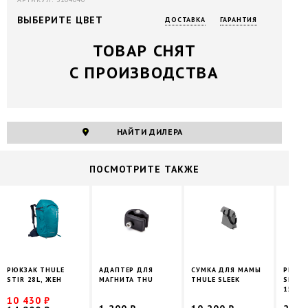
ВЫБЕРИТЕ ЦВЕТ
ДОСТАВКА
ГАРАНТИЯ
ТОВАР СНЯТ
С ПРОИЗВОДСТВА
НАЙТИ ДИЛЕРА
ПОCМОТРИТЕ ТАКЖЕ
РЮКЗАК THULE
АДАПТЕР ДЛЯ
СУМКА ДЛЯ МАМЫ
РЮКЗА
STIR 28L, ЖЕН
МАГНИТА THU
THULE SLEEK
SPIRA
15L
10 430 ₽