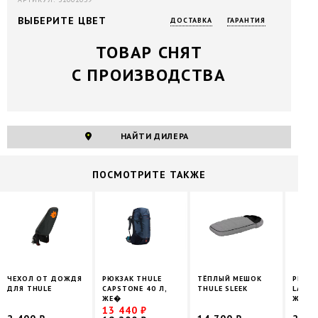
ВЫБЕРИТЕ ЦВЕТ
ДОСТАВКА
ГАРАНТИЯ
ТОВАР СНЯТ
С ПРОИЗВОДСТВА
НАЙТИ ДИЛЕРА
ПОCМОТРИТЕ ТАКЖЕ
ЧЕХОЛ ОТ ДОЖДЯ
РЮКЗАК THULE
ТЁПЛЫЙ МЕШОК
РЮКЗА
ДЛЯ THULE
CAPSTONE 40 Л,
THULE SLEEK
LANDM
ЖЕ�
ЖЕН
13 440 ₽