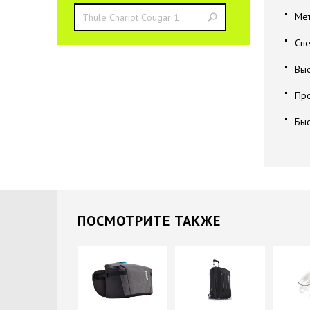
Мет
Спе
Выс
Про
Быс
ПОCМОТРИТЕ ТАКЖЕ