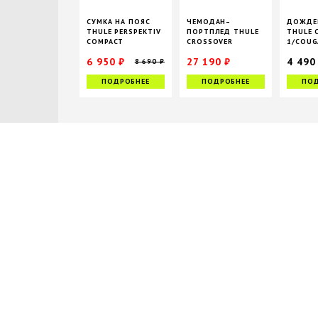
СУМКА НА ПОЯС
ЧЕМОДАН–
ДОЖДЕ
THULE PERSPEKTIV
ПОРТПЛЕД THULE
THULE 
COMPACT
CROSSOVER
1/COUG
ROLLING, 45 Л
6 950 ₽
27 190 ₽
4 490
8 690 ₽
33 990 ₽
ПОДРОБНЕЕ
ПОДРОБНЕЕ
ПОД