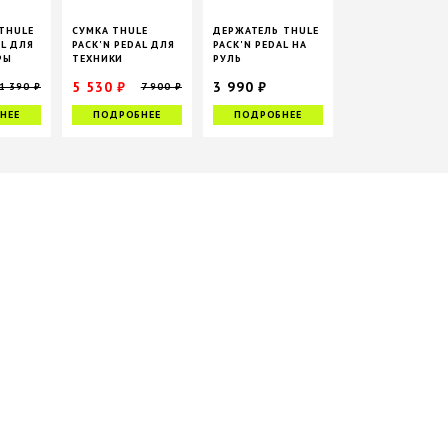
THULE
СУМКА THULE
ДЕРЖАТЕЛЬ THULE
AL ДЛЯ
PACK'N PEDAL ДЛЯ
PACK'N PEDAL НА
РЫ
ТЕХНИКИ
РУЛЬ
5 530 ₽
3 990 ₽
1 390 ₽
7 900 ₽
НЕЕ
ПОДРОБНЕЕ
ПОДРОБНЕЕ