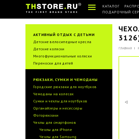
КАТАЛОГ
РАСПР
ПОДАРОЧНЫЙ СЕ
ЧЕХО
АКТИВНЫЙ ОТДЫХ С ДЕТЬМИ
3126
Детские велосипедные кресла
ГЛАВНАЯ
Детские коляски
Многофункциональные коляски
Переноски для детей
РЮКЗАКИ, СУМКИ И ЧЕМОДАНЫ
Городские рюкзаки для ноутбуков
Чемоданы на колесах
Сумки и чехлы для ноутбуков
Органайзеры и несессеры
Фоторюкзаки
Чехлы для смартфонов
Чехлы для iPhone
Чехлы для Samsung