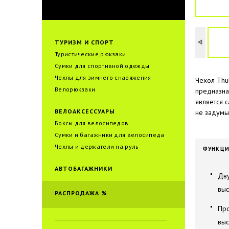
ТУРИЗМ И СПОРТ
Туристические рюкзаки
Сумки для спортивной одежды
Чехлы для зимнего снаряжения
Чехол Thu
Велорюкзаки
предназна
является 
ВЕЛОАКСЕССУАРЫ
не задумы
Боксы для велосипедов
Сумки и багажники для велоcипеда
Чехлы и держатели на руль
ФУНКЦ
АВТОБАГАЖНИКИ
Дву
выс
РАСПРОДАЖА %
Пр
выс