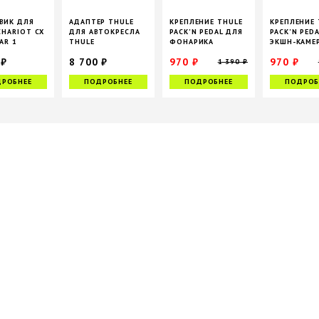
ВИК ДЛЯ
АДАПТЕР THULE
КРЕПЛЕНИЕ THULE
КРЕПЛЕНИЕ 
CHARIOT CX
ДЛЯ АВТОКРЕСЛА
PACK'N PEDAL ДЛЯ
PACK'N PED
AR 1
THULE
ФОНАРИКА
ЭКШН-КАМЕ
GLIDE/URBAN GLIDE
 ₽
8 700 ₽
970 ₽
970 ₽
1 390 ₽
РОБНЕЕ
ПОДРОБНЕЕ
ПОДРОБНЕЕ
ПОДРОБ