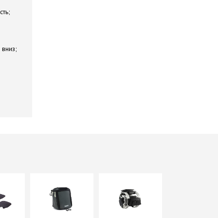
сть;
 вниз;