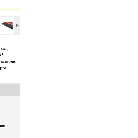
хол,
X3
позволит
рта.
ии с