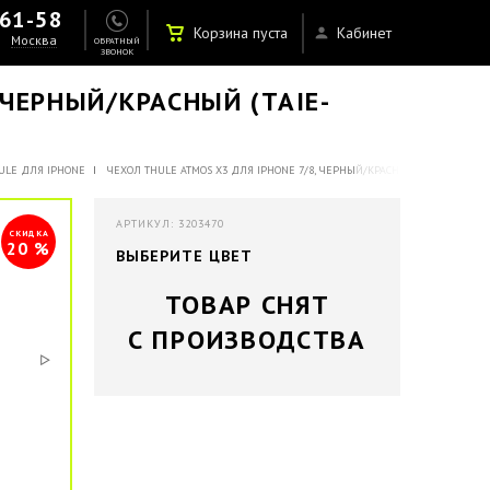
-61-58
Корзина пуста
Кабинет
Москва
ОБРАТНЫЙ
ЗВОНОК
 ЧЕРНЫЙ/КРАСНЫЙ (TAIE-
ULE ДЛЯ IPHONE
ЧЕХОЛ THULE ATMOS X3 ДЛЯ IPHONE 7/8, ЧЕРНЫЙ/КРАСНЫЙ (TAIE-3126)
АРТИКУЛ: 3203470
СКИДКА
20 %
ВЫБЕРИТЕ ЦВЕТ
ТОВАР СНЯТ
С ПРОИЗВОДСТВА