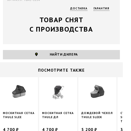
ДОСТАВКА
ГАРАНТИЯ
ТОВАР СНЯТ
С ПРОИЗВОДСТВА
НАЙТИ ДИЛЕРА
ПОCМОТРИТЕ ТАКЖЕ
МОСКИТНАЯ СЕТКА
МОСКИТНАЯ СЕТКА
ДОЖДЕВОЙ ЧЕХОЛ
СУМКА
THULE SLEE
THULE ДЛ
THULE SLEEK
SPIRA
TOTE,
4 700 ₽
4 700 ₽
5 200 ₽
38 1